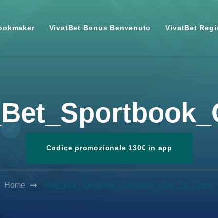
Bookmaker
VivatBet Bonus Benvenuto
VivatBet Regi
_Bet_Sportbook
Codice promozionale 130€ in app
Home
Vivat_Bet_Sportbook_Company_color_for_Green